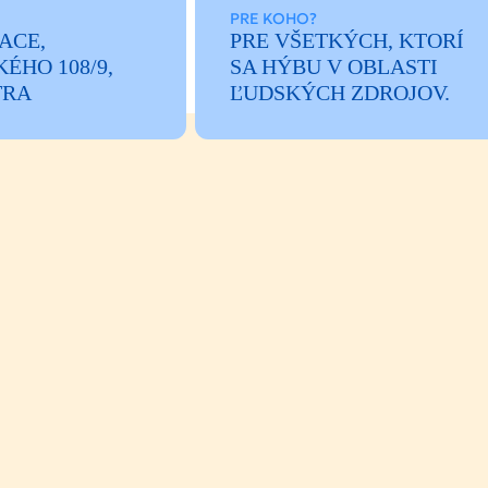
PRE KOHO?
ACE,
PRE VŠETKÝCH, KTORÍ
ÉHO 108/9,
SA HÝBU V OBLASTI
TRA
ĽUDSKÝCH ZDROJOV.