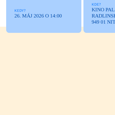
KDE?
KINO PAL
KEDY?
26. MÁJ 2026 O 14:00
RADLINSK
949 01 NI