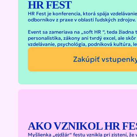
HR FEST
HR Fest je konferencia, ktorá spája vzdelávanie
odborníkov z praxe v oblasti ľudských zdrojov.
Event sa zameriava na „soft HR “, teda žiadna 
personalistika, zákony ani tvrdý excel, ale skô
vzdelávanie, psychológia, podniková kultúra, 
Zakúpiť vstupenk
AKO VZNIKOL HR FE
Myšlienka „ejdžár“ festu vznikla pri zistení, že