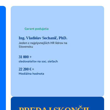
Garant podujatia
Ing. Vladislav Sochanič, PhD.
Jeden z najplyvnejších HR lídrov na
Slovensku
31 000 +
sledovateľov na soc. sieťach
22 200 € +
Mediálna hodnota