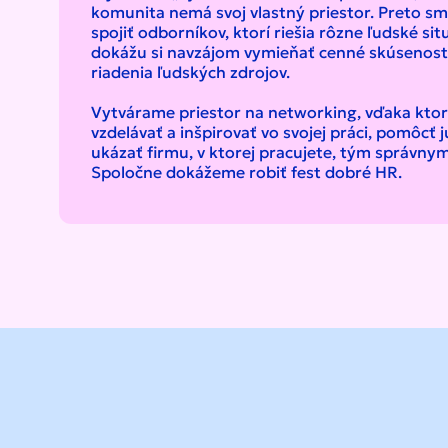
komunita nemá svoj vlastný priestor. Preto sm
spojiť odborníkov, ktorí riešia rôzne ľudské situ
dokážu si navzájom vymieňať cenné skúsenosti
riadenia ľudských zdrojov.
Vytvárame priestor na networking, vďaka kt
vzdelávať a inšpirovať vo svojej práci, pomôcť j
ukázať firmu, v ktorej pracujete, tým správn
Spoločne dokážeme robiť fest dobré HR.