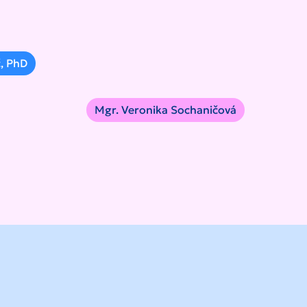
č, PhD
Mgr. Veronika Sochaničová