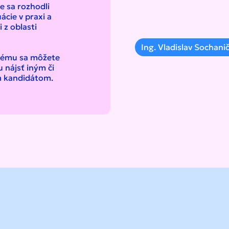
e sa rozhodli
ácie v praxi a
 z oblasti
Ing. Vladislav Sochani
orému sa môžete
u nájsť iným či
ym kandidátom.