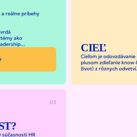
 a reálne príbehy
tvrdá
r témy ako
leadership…
CIEĽ
Cieľom je odovzdávanie
y
plusom zdieľanie know-ho
život) z rôznych odvetv
03
ST?
 v súčasnosti HR